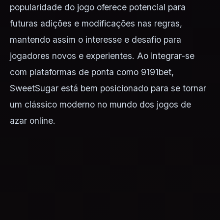
popularidade do jogo oferece potencial para
futuras adições e modificações nas regras,
mantendo assim o interesse e desafio para
jogadores novos e experientes. Ao integrar-se
com plataformas de ponta como 9191bet,
SweetSugar está bem posicionado para se tornar
um clássico moderno no mundo dos jogos de
azar online.