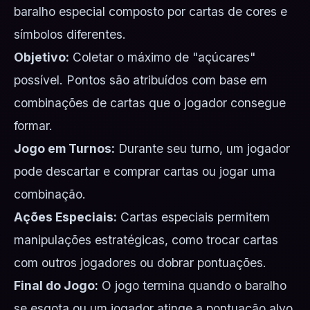
baralho especial composto por cartas de cores e
símbolos diferentes.
Objetivo:
Coletar o máximo de "açúcares"
possível. Pontos são atribuídos com base em
combinações de cartas que o jogador consegue
formar.
Jogo em Turnos:
Durante seu turno, um jogador
pode descartar e comprar cartas ou jogar uma
combinação.
Ações Especiais:
Cartas especiais permitem
manipulações estratégicas, como trocar cartas
com outros jogadores ou dobrar pontuações.
Final do Jogo:
O jogo termina quando o baralho
se esgota ou um jogador atinge a pontuação alvo