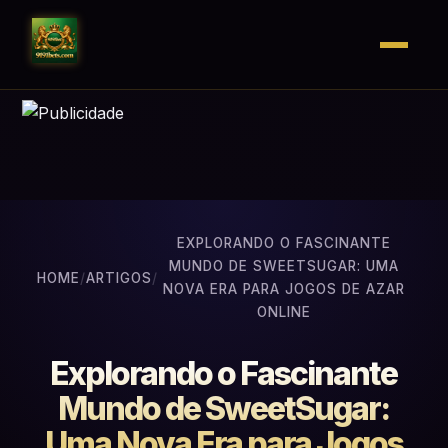
EXPLORANDO O FASCINANTE
MUNDO DE SWEETSUGAR: UMA
HOME
/
ARTIGOS
/
NOVA ERA PARA JOGOS DE AZAR
ONLINE
Explorando o Fascinante
Mundo de SweetSugar:
Uma Nova Era para Jogos