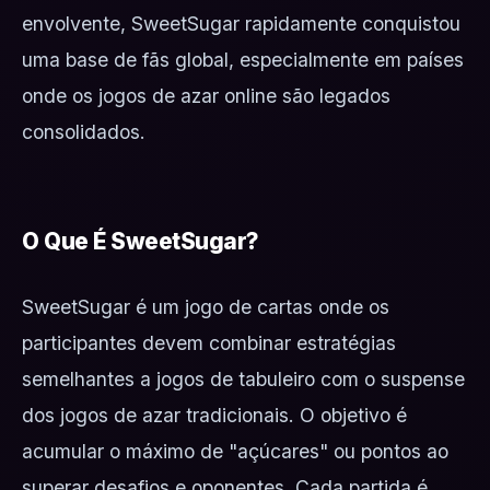
envolvente, SweetSugar rapidamente conquistou
uma base de fãs global, especialmente em países
onde os jogos de azar online são legados
consolidados.
O Que É SweetSugar?
SweetSugar é um jogo de cartas onde os
participantes devem combinar estratégias
semelhantes a jogos de tabuleiro com o suspense
dos jogos de azar tradicionais. O objetivo é
acumular o máximo de "açúcares" ou pontos ao
superar desafios e oponentes. Cada partida é