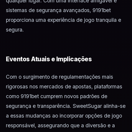
qualquer lugar. Com uma interface amigável e
sistemas de segurança avançados, 9191bet
proporciona uma experiência de jogo tranquila e
segura.
Eventos Atuais e Implicações
Com o surgimento de regulamentações mais
rigorosas nos mercados de apostas, plataformas
como 9191bet cumprem novos padrões de
segurança e transparência. SweetSugar alinha-se
a essas mudanças ao incorporar opções de jogo
responsável, assegurando que a diversão e a