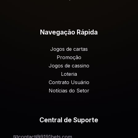
Navegação Rápida
Jogos de cartas
Promoção
Jogos de cassino
Loteria
Contrato Usuário
Notícias do Setor
Central de Suporte
📧
contact@9191bets.com