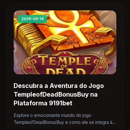
2026-06-14
Descubra a Aventura do Jogo
TempleofDeadBonusBuy na
Plataforma 9191bet
Explore o emocionante mundo do jogo
TempleofDeadBonusBuy e como ele se integra à
experiência de apostas online na 9191bet. Conheça