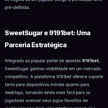
pré-definida.
SweetSugar e 9191bet: Uma
Parceria Estratégica
Integrado ao popular portal de apostas
9191bet
,
SweetSugar ganhou visibilidade em um mercado
competitivo. A plataforma 9191bet oferece suporte
tanto para dispositivos móveis quanto para
desktops, tornando ainda mais fácil para os
jogadores acessar seus jogos favoritos de