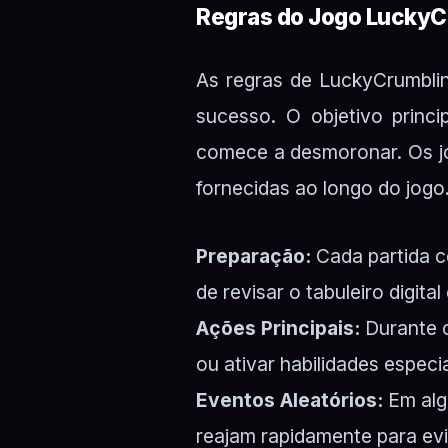
Regras do Jogo LuckyC
As regras de LuckyCrumbli
sucesso. O objetivo princ
comece a desmoronar. Os j
fornecidas ao longo do jogo
Preparação:
Cada partida c
de revisar o tabuleiro digital
Ações Principais:
Durante c
ou ativar habilidades especi
Eventos Aleatórios:
Em alg
reajam rapidamente para evi