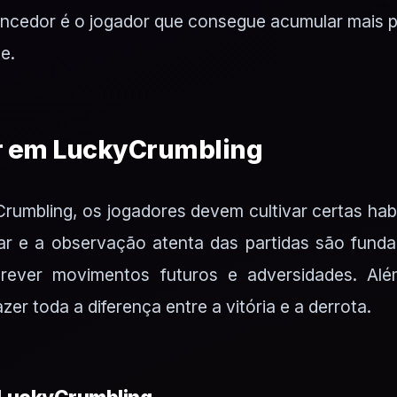
ncedor é o jogador que consegue acumular mais po
e.
r em LuckyCrumbling
umbling, os jogadores devem cultivar certas habi
ular e a observação atenta das partidas são fund
prever movimentos futuros e adversidades. Al
zer toda a diferença entre a vitória e a derrota.