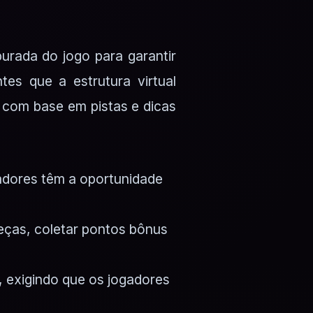
rada do jogo para garantir
es que a estrutura virtual
com base em pistas e dicas
dores têm a oportunidade
eças, coletar pontos bônus
 exigindo que os jogadores