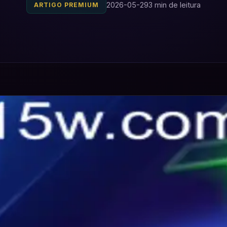
2026-05-29
3 min de leitura
ARTIGO PREMIUM