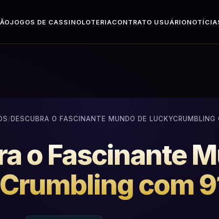
ÃO
JOGOS DE CASSINO
LOTERIA
CONTRATO USUÁRIO
NOTÍCIA
OS
/
DESCUBRA O FASCINANTE MUNDO DE LUCKYCRUMBLING 
a o Fascinante 
Crumbling com 9