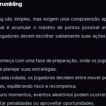
rumbling
ng são simples, mas exigem uma compreensão apu
ipal é acumular o máximo de pontos possível ant
ogadores devem escolher sabiamente suas ações 
.
omeça com uma fase de preparação, onde os joga
 e planejar suas estratégias.
ada rodada, os jogadores decidem entre mover p
ais, equilibrando risco e recompensa.
uns momentos, eventos aleatórios podem ocorrer,
tar penalidades ou aproveitar oportunidades.