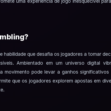
romete uma experiência de jogo inesquecível para
umbling?
 habilidade que desafia os jogadores a tomar dec
síveis. Ambientado em um universo digital vi
a movimento pode levar a ganhos significativos
mite que os jogadores explorem apostas em dive
e.