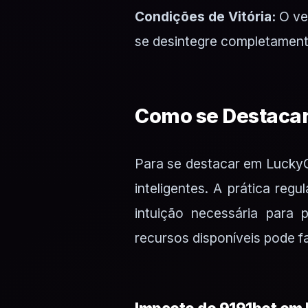
Condições de Vitória:
O ve
se desintegre completament
Como se Destaca
Para se destacar em LuckyCr
inteligentes. A prática reg
intuição necessária para 
recursos disponíveis pode fa