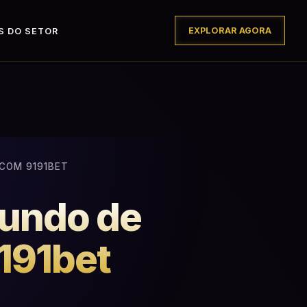
EXPLORAR AGORA
S DO SETOR
COM 9191BET
Mundo de
191bet