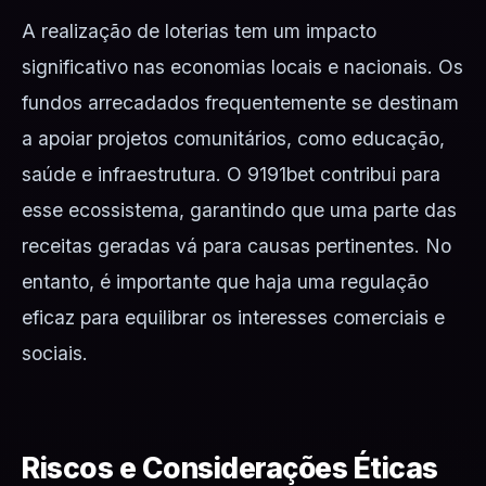
A realização de loterias tem um impacto
significativo nas economias locais e nacionais. Os
fundos arrecadados frequentemente se destinam
a apoiar projetos comunitários, como educação,
saúde e infraestrutura. O 9191bet contribui para
esse ecossistema, garantindo que uma parte das
receitas geradas vá para causas pertinentes. No
entanto, é importante que haja uma regulação
eficaz para equilibrar os interesses comerciais e
sociais.
Riscos e Considerações Éticas