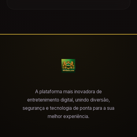
A plataforma mais inovadora de
entretenimento digital, unindo diversão,
segurança e tecnologia de ponta para a sua
melhor experiência.