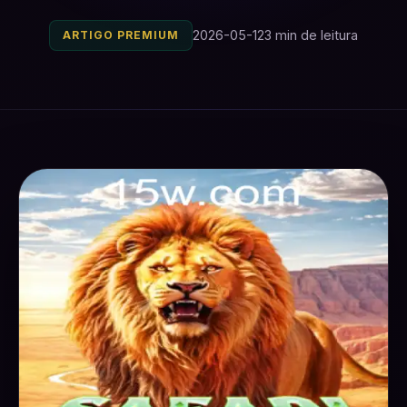
2026-05-12
3 min de leitura
ARTIGO PREMIUM