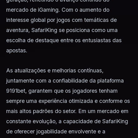
mercado de iGaming. Com o aumento do
interesse global por jogos com temáticas de
aventura, SafariKing se posiciona como uma
escolha de destaque entre os entusiastas das
apostas.
As atualizações e melhorias contínuas,
juntamente com a confiabilidade da plataforma
9191bet, garantem que os jogadores tenham
sempre uma experiência otimizada e conforme os
mais altos padrões do setor. Em um mercado em
constante evolução, a capacidade de SafariKing
de oferecer jogabilidade envolvente e a