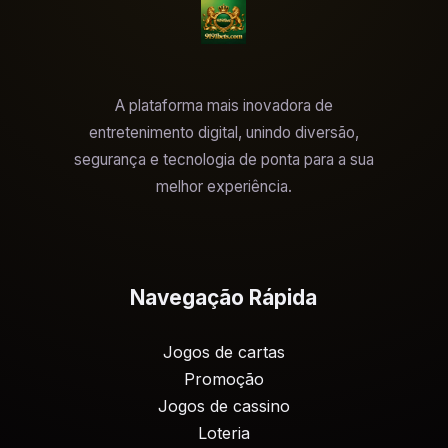
A plataforma mais inovadora de
entretenimento digital, unindo diversão,
segurança e tecnologia de ponta para a sua
melhor experiência.
Navegação Rápida
Jogos de cartas
Promoção
Jogos de cassino
Loteria