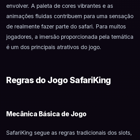
envolver. A paleta de cores vibrantes e as
animações fluidas contribuem para uma sensação
de realmente fazer parte do safari. Para muitos
jogadores, a imersão proporcionada pela temática
é um dos principais atrativos do jogo.
Regras do Jogo SafariKing
Mecânica Básica de Jogo
SafariKing segue as regras tradicionais dos slots,