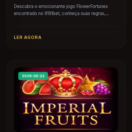
Descubra o emocionante jogo FlowerFortunes
encontrado no 9191bet, conheça suas regras,
mecânicas e a experiência imersiva que ele
proporciona.
LER AGORA
2026-05-22