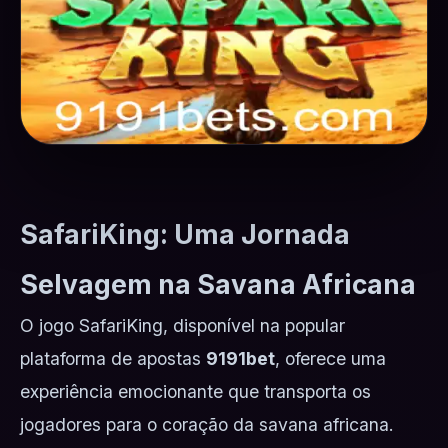
SafariKing: Uma Jornada
Selvagem na Savana Africana
O jogo SafariKing, disponível na popular
plataforma de apostas
9191bet
, oferece uma
experiência emocionante que transporta os
jogadores para o coração da savana africana.