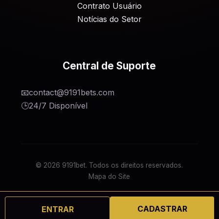
Contrato Usuário
Notícias do Setor
Central de Suporte
📧
contact@9191bets.com
🕒
24/7 Disponível
© 2026 9191bet. Todos os direitos reservados.
Mapa do Site
CADASTRAR
ENTRAR