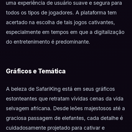
uma experiência de usuário suave e segura para
todos os tipos de jogadores. A plataforma tem
acertado na escolha de tais jogos cativantes,
especialmente em tempos em que a digitalização
do entretenimento é predominante.
Gráficos e Temática
A beleza de SafariKing está em seus gráficos
estonteantes que retratam vívidas cenas da vida
selvagem africana. Desde leões majestosos até a
graciosa passagem de elefantes, cada detalhe é
cuidadosamente projetado para cativar e