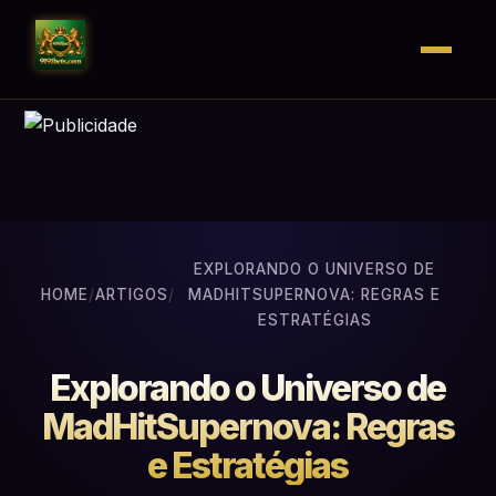
EXPLORANDO O UNIVERSO DE
HOME
/
ARTIGOS
/
MADHITSUPERNOVA: REGRAS E
ESTRATÉGIAS
Explorando o Universo de
MadHitSupernova: Regras
e Estratégias