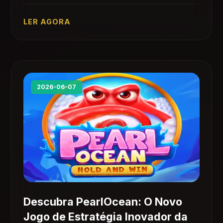
LER AGORA
2026-06-07
Descubra PearlOcean: O Novo
Jogo de Estratégia Inovador da