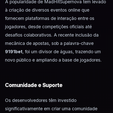
A popularidade de MadHitSupernova tem levado
à criação de diversos eventos online que
fornecem plataformas de interação entre os
jogadores, desde competições oficiais até
desafios colaborativos. A recente inclusão da
mecânica de apostas, sob a palavra-chave
9191bet
, foi um divisor de águas, trazendo um
novo público e ampliando a base de jogadores.
Comunidade e Suporte
Os desenvolvedores têm investido
significativamente em criar uma comunidade