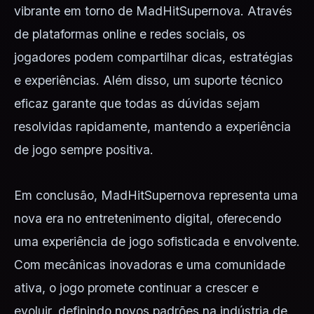
vibrante em torno de MadHitSupernova. Através
de plataformas online e redes sociais, os
jogadores podem compartilhar dicas, estratégias
e experiências. Além disso, um suporte técnico
eficaz garante que todas as dúvidas sejam
resolvidas rapidamente, mantendo a experiência
de jogo sempre positiva.
Em conclusão, MadHitSupernova representa uma
nova era no entretenimento digital, oferecendo
uma experiência de jogo sofisticada e envolvente.
Com mecânicas inovadoras e uma comunidade
ativa, o jogo promete continuar a crescer e
evoluir, definindo novos padrões na indústria de