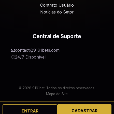
Contrato Usuário
Notícias do Setor
Central de Suporte
📧
contact@9191bets.com
🕒
24/7 Disponível
© 2026 9191bet. Todos os direitos reservados.
Mapa do Site
CADASTRAR
ENTRAR